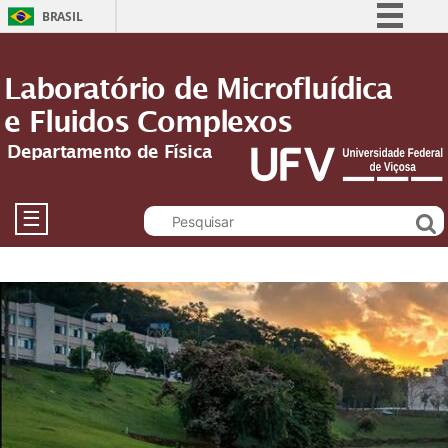
BRASIL
Simplifique!
Laboratório de Microfluídica
Comunica BR
e Fluidos Complexos
Participe
Acesso à informação
Departamento de Física
Legislação
Canais
☰