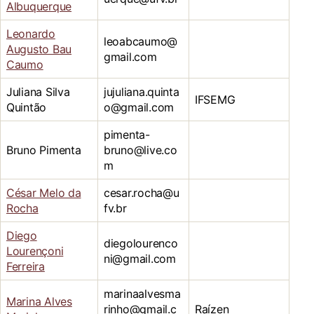
Albuquerque
Leonardo
leoabcaumo@
Augusto Bau
gmail.com
Caumo
Juliana Silva
jujuliana.quinta
IFSEMG
Quintão
o@gmail.com
pimenta-
Bruno Pimenta
bruno@live.co
m
César Melo da
cesar.rocha@u
Rocha
fv.br
Diego
diegolourenco
Lourençoni
ni@gmail.com
Ferreira
marinaalvesma
Marina Alves
rinho@gmail.c
Raízen