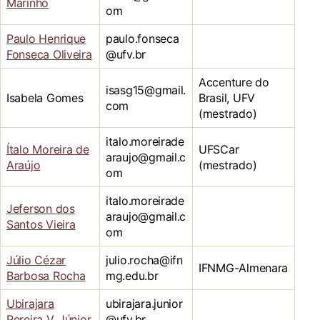
Marinho
om
Paulo Henrique
paulo.fonseca
Fonseca Oliveira
@ufv.br
Accenture do
isasg15@gmail.
Isabela Gomes
Brasil, UFV
com
(mestrado)
italo.moreirade
Ítalo Moreira de
UFSCar
araujo@gmail.c
Araújo
(mestrado)
om
italo.moreirade
Jeferson dos
araujo@gmail.c
Santos Vieira
om
Júlio Cézar
julio.rocha@ifn
IFNMG-Almenara
Barbosa Rocha
mg.edu.br
Ubirajara
ubirajara.junior
Pereira V. Júnior
@ufv.br