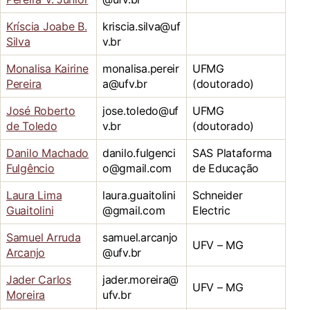
Kríscia Joabe B.
kriscia.silva@uf
Silva
v.br
Monalisa Kairine
monalisa.pereir
UFMG
Pereira
a@ufv.br
(doutorado)
José Roberto
jose.toledo@uf
UFMG
de Toledo
v.br
(doutorado)
Danilo Machado
danilo.fulgenci
SAS Plataforma
Fulgêncio
o@gmail.com
de Educação
Laura Lima
laura.guaitolini
Schneider
Guaitolini
@gmail.com
Electric
Samuel Arruda
samuel.arcanjo
UFV – MG
Arcanjo
@ufv.br
Jader Carlos
jader.moreira@
UFV – MG
Moreira
ufv.br