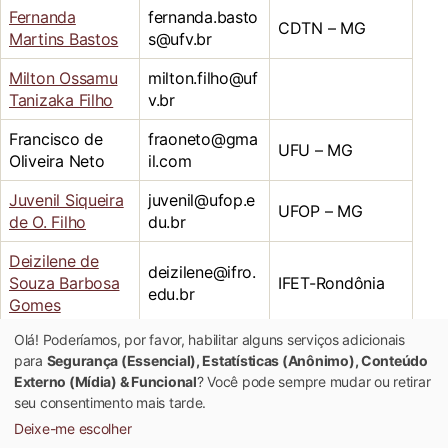
Fernanda
fernanda.basto
CDTN – MG
Martins Bastos
s@ufv.br
Milton Ossamu
milton.filho@uf
Tanizaka Filho
v.br
Francisco de
fraoneto@gma
UFU – MG
Oliveira Neto
il.com
Juvenil Siqueira
juvenil@ufop.e
UFOP – MG
de O. Filho
du.br
Deizilene de
deizilene@ifro.
Souza Barbosa
IFET-Rondônia
edu.br
Gomes
Olá! Poderíamos, por favor, habilitar alguns serviços adicionais
Mário da Silva
mario.araujo@i
IFNMG-Januária
para
Segurança (Essencial), Estatísticas (Anônimo), Conteúdo
Araújo Filho
fnmg.edu.br
Externo (Mídia) & Funcional
? Você pode sempre mudar ou retirar
seu consentimento mais tarde.
Deixe-me escolher