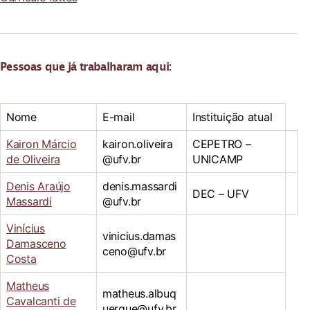
Pessoas que já trabalharam aqui:
Nome
E-mail
Instituição atual
Kairon Márcio
kairon.oliveira
CEPETRO –
de Oliveira
@ufv.br
UNICAMP
Denis Araújo
denis.massardi
DEC – UFV
Massardi
@ufv.br
Vinícius
vinicius.damas
Damasceno
ceno@ufv.br
Costa
Matheus
matheus.albuq
Cavalcanti de
uerque@ufv.br