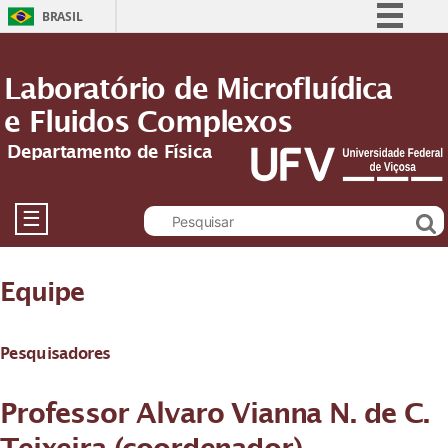
BRASIL
Simplifique!
Laboratório de Microfluídica
Comunica BR
e Fluidos Complexos
Participe
Acesso à informação
Departamento de Física
Legislação
Canais
☰
Equipe
Pesquisadores
Professor Alvaro Vianna N. de C.